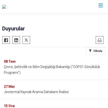
Konya
Duyurular
Ahırlı
Doğanhisar
Kulu
Akören
Emirgazi
Meram
Filtrele
Akşehir
Ereğli
Sarayönü
Altınekin
Güneysınır
Selçuklu
08
Tem
Çevre, Şehircilik ve İklim Değişikliği Bakanlığı ("COP31 Gönüllülük
Beyşehir
Hadim
Seydişehir
Programı")
Bozkır
Halkapınar
Taşkent
Çeltik
Hüyük
Tuzlukçu
27
Mar
Cihanbeyli
Ilgın
Yalıhüyük
Jeotermal Kaynak Arama Sahaların İhalesi
Çumra
Kadınhanı
Yunak
Derbent
Karapınar
15
Oca