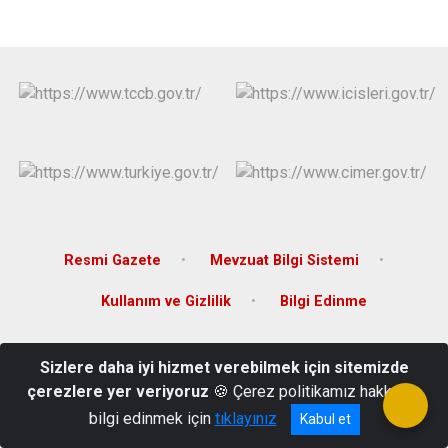
Derebucak
Karatay
Resmi Gazete
Mevzuat Bilgi Sistemi
Kullanım ve Gizlilik
Bilgi Edinme
Seyran Mahallesi, Hastane Caddesi, No: 3 42560 Akşehir/Konya
Sizlere daha iyi hizmet verebilmek için sitemizde
0 332 813 11 20
çerezlere yer veriyoruz
🍪 Çerez politikamız hakkında
bilgi edinmek için
tıklayınız
Kabul et