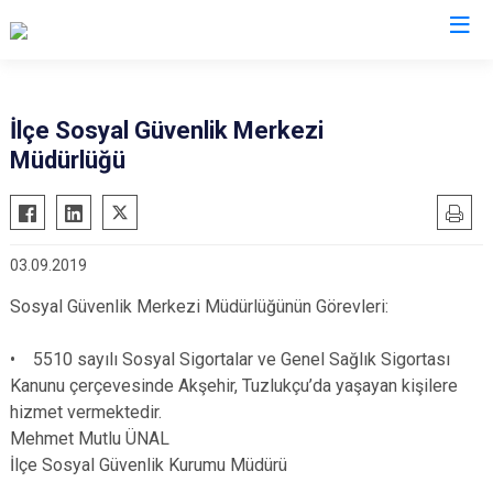
Konya
İlçe Sosyal Güvenlik Merkezi
Müdürlüğü
Ahırlı
Doğanhisar
Kulu
Akören
Emirgazi
Meram
Akşehir
Ereğli
Sarayönü
03.09.2019
Altınekin
Güneysınır
Selçuklu
Sosyal Güvenlik Merkezi Müdürlüğünün Görevleri:
Beyşehir
Hadim
Seydişehir
Bozkır
Halkapınar
Taşkent
• 5510 sayılı Sosyal Sigortalar ve Genel Sağlık Sigortası
Çeltik
Hüyük
Tuzlukçu
Kanunu çerçevesinde Akşehir, Tuzlukçu’da yaşayan kişilere
Cihanbeyli
hizmet vermektedir.
Ilgın
Yalıhüyük
Mehmet Mutlu ÜNAL
Çumra
Kadınhanı
Yunak
İlçe Sosyal Güvenlik Kurumu Müdürü
Derbent
Karapınar