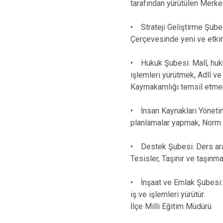
tarafından yürütülen Merkez
• Strateji Geliştirme Şubes
Çerçevesinde yeni ve etkin S
• Hukuk Şubesi: Malî, hukuk
işlemleri yürütmek, Adlî ve
Kaymakamlığı temsil etmek v
• İnsan Kaynakları Yönetimi
planlamalar yapmak, Norm ka
• Destek Şubesi: Ders araç
Tesisler, Taşınır ve taşınmaz
• İnşaat ve Emlak Şubesi: Y
iş ve işlemleri yürütür.
İlçe Milli Eğitim Müdürü