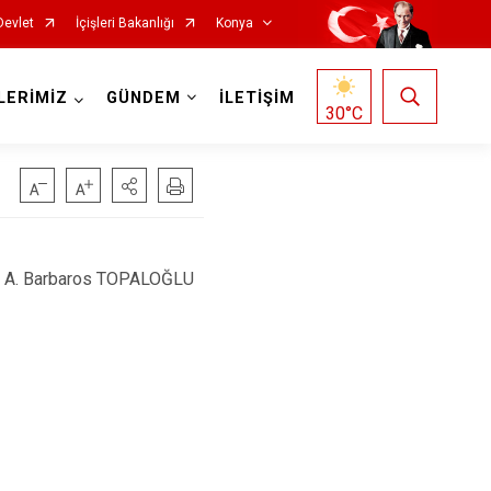
Devlet
İçişleri Bakanlığı
Konya
LERİMİZ
GÜNDEM
İLETİŞİM
30
°C
Doğanhisar
Kulu
A. Barbaros TOPALOĞLU
Emirgazi
Meram
Ereğli
Sarayönü
Güneysınır
Selçuklu
Hadim
Seydişehir
Halkapınar
Taşkent