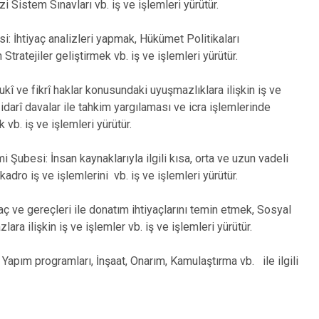
i Sistem Sınavları vb. iş ve işlemleri yürütür.
i: İhtiyaç analizleri yapmak, Hükümet Politikaları
tratejiler geliştirmek vb. iş ve işlemleri yürütür.
î ve fikrî haklar konusundaki uyuşmazlıklara ilişkin iş ve
 idarî davalar ile tahkim yargılaması ve icra işlemlerinde
b. iş ve işlemleri yürütür.
 Şubesi: İnsan kaynaklarıyla ilgili kısa, orta ve uzun vadeli
dro iş ve işlemlerini vb. iş ve işlemleri yürütür.
 ve gereçleri ile donatım ihtiyaçlarını temin etmek, Sosyal
lara ilişkin iş ve işlemler vb. iş ve işlemleri yürütür.
apım programları, İnşaat, Onarım, Kamulaştırma vb. ile ilgili